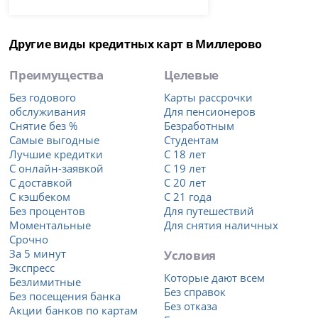
Другие виды кредитных карт в Миллерово
Преимущества
Целевые
Без годового
Карты рассрочки
обслуживания
Для пенсионеров
Снятие без %
Безработным
Самые выгодные
Студентам
Лучшие кредитки
С 18 лет
С онлайн-заявкой
С 19 лет
С доставкой
С 20 лет
С кэшбеком
С 21 года
Без процентов
Для путешествий
Моментальные
Для снятия наличных
Срочно
За 5 минут
Условия
Экспресс
Которые дают всем
Безлимитные
Без справок
Без посещения банка
Без отказа
Акции банков по картам