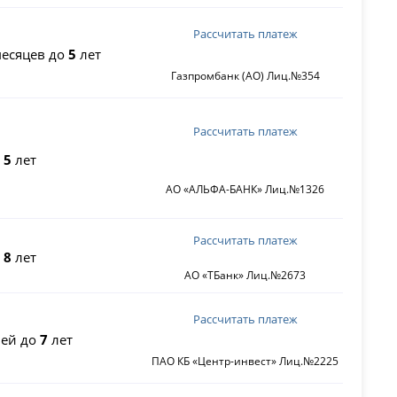
Рассчитать платеж
есяцев до
5
лет
Газпромбанк (АО) Лиц.№354
Рассчитать платеж
о
5
лет
АО «АЛЬФА-БАНК» Лиц.№1326
Рассчитать платеж
о
8
лет
АО «ТБанк» Лиц.№2673
Рассчитать платеж
ей до
7
лет
ПАО КБ «Центр-инвест» Лиц.№2225