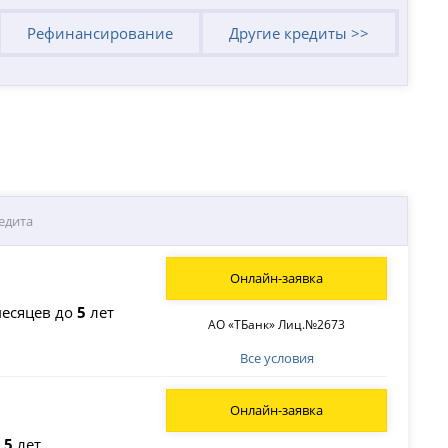
Рефинансирование
Другие кредиты >>
едита
Онлайн-заявка
есяцев до
5
лет
АО «ТБанк» Лиц.№2673
Все условия
Онлайн-заявка
о
5
лет