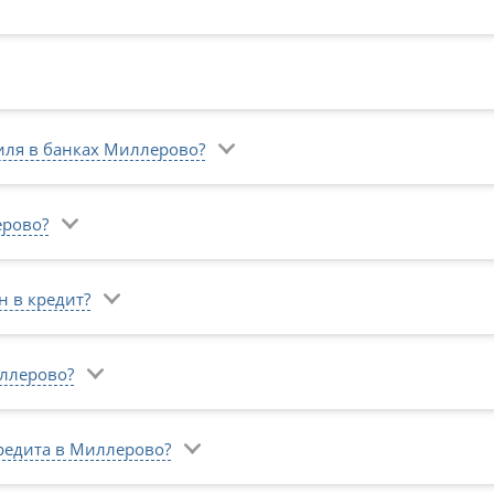
иля в банках Миллерово?
ерово?
 в кредит?
ллерово?
редита в Миллерово?