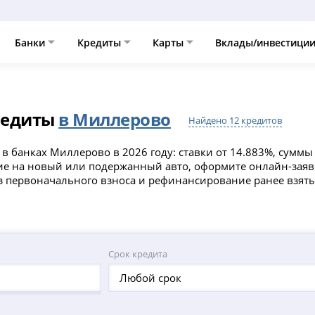
Банки
Кредиты
Карты
Вклады/инвестици
редиты
в Миллерово
Найдено 12 кредитов
в банках Миллерово в 2026 году: ставки от 14.883%, суммы 
е на новый или подержанный авто, оформите онлайн-заявк
з первоначального взноса и рефинансирование ранее взяты
Срок кредита
Любой срок