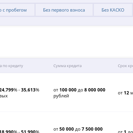
о с пробегом
Без первого взноса
Без КАСКО
а по кредиту
Сумма кредита
Срок кр
24
,
799
% -
35
,
613
%
от
100 000
до
8 000 000
от
12
м
вых
рублей
от
50 000
до
7 500 000
18
,
990
% -
51
,
990
%
от
1
д