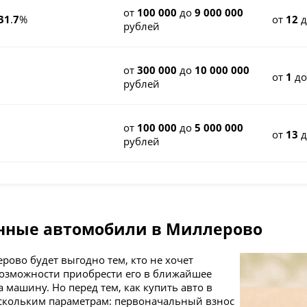
от
100 000
до
9 000 000
31
.
7
%
от
12
рублей
от
300 000
до
10 000 000
от
1
д
рублей
от
100 000
до
5 000 000
от
13
рублей
анные автомобили в Миллерово
рово будет выгодно тем, кто не хочет
возможности приобрести его в ближайшее
 машину. Но перед тем, как купить авто в
ескольким параметрам: первоначальный взнос