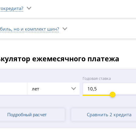
токредита?
биль, но и комплект шин?
ькулятор ежемесячного платежа
а
Годовая ставка
лет
Сравнить 2 кредита