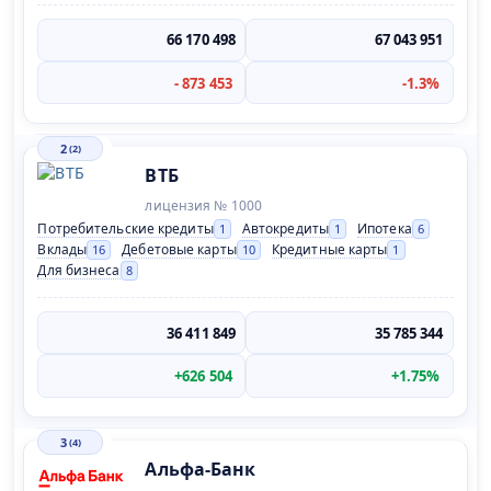
66 170 498
67 043 951
- 873 453
-1.3%
2
(2)
ВТБ
лицензия № 1000
Потребительские кредиты
Автокредиты
Ипотека
1
1
6
Вклады
Дебетовые карты
Кредитные карты
16
10
1
Для бизнеса
8
36 411 849
35 785 344
+626 504
+1.75%
3
(4)
Альфа-Банк