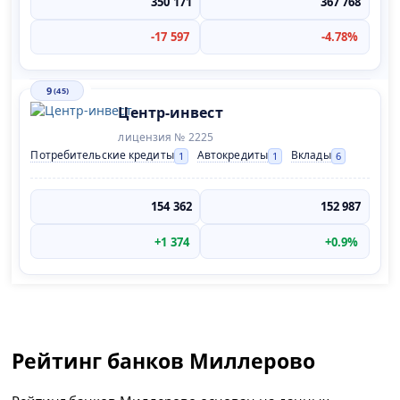
350 171
367 768
-17 597
-4.78%
9
(45)
Центр-инвест
лицензия № 2225
Потребительские кредиты
Автокредиты
Вклады
1
1
6
154 362
152 987
+1 374
+0.9%
Рейтинг банков Миллерово