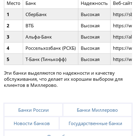
Место
Банк
Надежность
Веб-сайт
1
СберБанк
Высокая
https://sb
2
ВТБ
Высокая
https://ww
3
Альфа-Банк
Высокая
https://alf
4
Россельхозбанк (РСХБ)
Высокая
https://ww
5
Т-Банк (Тинькофф)
Высокая
https://ww
Эти банки выделяются по надежности и качеству
обслуживания, что делает их хорошим выбором для
клиентов в Миллерово.
Банки России
Банки Миллерово
Новости банков
Государственные банки