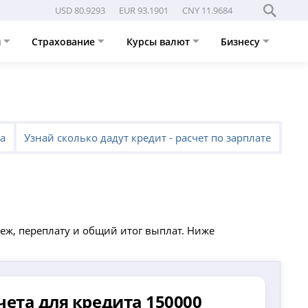
USD 80.9293
EUR 93.1901
CNY 11.9684
и
Страхование
Курсы валют
Бизнесу
та
Узнай сколько дадут кредит - расчет по зарплате
ж, переплату и общий итог выплат. Ниже
чета для кредита 150000