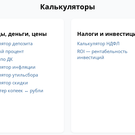
Калькуляторы
ы, деньги, цены
Налоги и инвестиц
лятор депозита
Калькулятор НДФЛ
й процент
ROI — рентабельность
инвестиций
 по ДК
лятор инфляции
лятор утильсбора
лятор скидки
тер копеек ↔ рубли