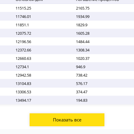
11515.25
2165.75
11746.01
1934.99
11851.1
1829.9
12075.72
1605.28
12196.56
1484.44
12372.66
1308.34
12660.63
1020.37
12734.1
946.9
12942.58
738.42
13104.83
576.17
13306.53
374.47
13494.17
194.83
Показать все