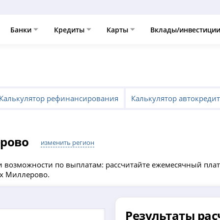
Банки
Кредиты
Карты
Вклады/инвестици
Калькулятор рефинансирования
Калькулятор автокреди
ерово
изменить регион
 возможности по выплатам: рассчитайте ежемесячный плате
х Миллерово.
Результаты рас