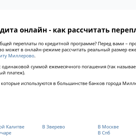
ита онлайн - как рассчитать переп
общей переплаты по кредитной программе? Перед вами – п
во может в онлайн-режиме рассчитать реальный размер еж
иту Миллерово
.
с одинаковой суммой ежемесячного погашения (так называе
й платеж).
, которые используются в большинстве банков города Мил
ы
ой Калитве
В Зверево
В Москве
учаре
В Спб