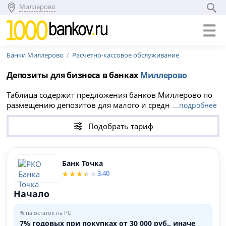
Миллерово
Банки Миллерово
Расчетно-кассовое обслуживание
Депозиты для бизнеса в банках
Миллерово
Таблица содержит предложения банков Миллерово по
размещению депозитов для малого и среднего бизнеса.
...подробнее
Доход начисляется на остаток по расчетному счету
юридического лица. Вне зависимости от наличия или
Подобрать тариф
отсутствия у вас расчетного счета, вы можете сравнить
банковские тарифы для города Миллерово и найти
расчетно-кассовое обслуживание с выгодными
Банк Точка
условиями и наибольшим депозитным процентом на
3.40
остаток.
Начало
% на остаток на РС
7% годовых при покупках от 30 000 руб., иначе