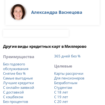
Александра Васнецова
Другие виды кредитных карт в Миллерово
Преимущества
365 дней без %
Без годового
Целевые
обслуживания
Снятие без %
Карты рассрочки
Самые выгодные
Для пенсионеров
Лучшие кредитки
Безработным
С онлайн-заявкой
Студентам
С доставкой
С 18 лет
С кэшбеком
С 19 лет
Без процентов
С 20 лет