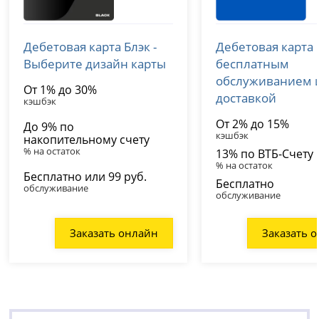
Т-Банк (Тинькофф)
ВТБ
Дебетовая карта Блэк -
Дебетовая карта 
лицензия № 2673
лицензия № 1000
Выберите дизайн карты
бесплатным
обслуживанием 
От 1% до 30%
доставкой
кэшбэк
От 2% до 15%
До 9% по
кэшбэк
накопительному счету
% на остаток
13% по ВТБ-Счету
% на остаток
Бесплатно или 99 руб.
Бесплатно
обслуживание
обслуживание
Заказать онлайн
Заказать 