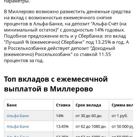
параметры.
В Миллерово возможно разместить денежные средства
на вклад с возможностью ежемесячного снятия
процентов в Альфа-Банке, на депозит "Альфа-Счёт (на
минимальный остаток)" с доходностью 14% годовых.
Подобное предложение есть и у Сбербанка: это вклад
"Лучший % (ежемесячно) Сбербанк" под 13.25% в год. А
в Россельхозбанке действует депозит "Доходный
(ежемесячно) Россельхозбанк" со ставкой 11.55
процентов за год.
Топ вкладов с ежемесячной
выплатой в Миллерово
Банк
Ставка
Срок вклада
Сумма вкла
Альфа-Банк
14%
от 30 до 60 дн.
от 1 руб.
Альфа-Банк
13.45%
от 62 до 1080 дн.
от 50 000 руб
Альфа-Банк
13.35%
от 62 до 1080 дн.
от 50 000 руб