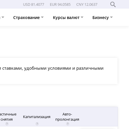
USD 81.4077
EUR 94.0585
CNY 12.0637
и
Страхование
Курсы валют
Бизнесу
ми ставками, удобными условиями и различными
астичные
Авто-
Капитализация
снятия
пролонгация