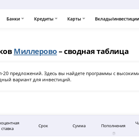
Банки
Кредиты
Карты
Вклады/инвестици
нков
Миллерово
– сводная таблица
п-20 предложений. Здесь вы найдете программы с высоки
дный вариант для инвестиций.
роцентная
Ч
Срок
Сумма
Пополнения
ставка